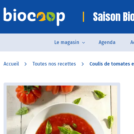
Saison Bi
Le magasin
Agenda
A
Accueil
Toutes nos recettes
Coulis de tomates et