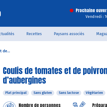
o
Prochaine ouver
Vendredi : 
ctualités
Recettes
Paysans associés
Magaz
 de...
Coulis de tomates et de poivro
d’aubergines
Plat principal
Sans gluten
Sans lactose
Végétarien
Nombre de personnes
Prépara