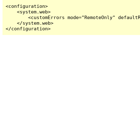
<configuration>

    <system.web>

        <customErrors mode="RemoteOnly" defaultR
    </system.web>

</configuration>