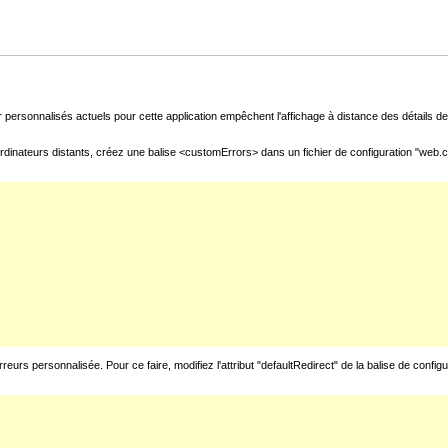
 personnalisés actuels pour cette application empêchent l'affichage à distance des détails de 
rdinateurs distants, créez une balise <customErrors> dans un fichier de configuration "web.con
urs personnalisée. Pour ce faire, modifiez l'attribut "defaultRedirect" de la balise de config