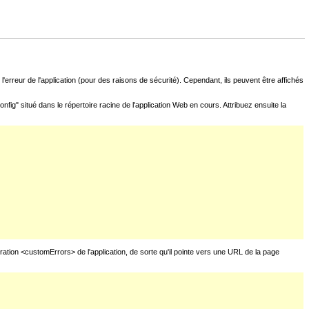
l'erreur de l'application (pour des raisons de sécurité). Cependant, ils peuvent être affichés
fig" situé dans le répertoire racine de l'application Web en cours. Attribuez ensuite la
uration <customErrors> de l'application, de sorte qu'il pointe vers une URL de la page