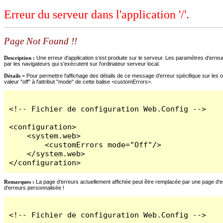
Erreur du serveur dans l'application '/'.
Page Not Found !!
Description :
Une erreur d'application s'est produite sur le serveur. Les paramètres d'erreur
par les navigateurs qui s'exécutent sur l'ordinateur serveur local.
Détails =
Pour permettre l'affichage des détails de ce message d'erreur spécifique sur les o
valeur "off" à l'attribut "mode" de cette balise <customErrors>.
<!-- Fichier de configuration Web.Config -->

<configuration>

    <system.web>

        <customErrors mode="Off"/>

    </system.web>

</configuration>
Remarques :
La page d'erreurs actuellement affichée peut être remplacée par une page d'erre
d'erreurs personnalisée !
<!-- Fichier de configuration Web.Config -->
