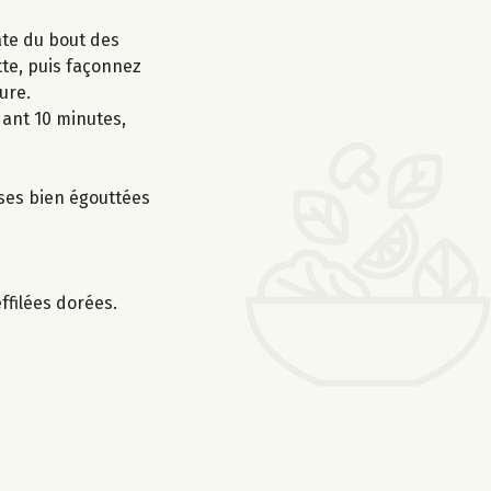
pâte du bout des
tte, puis façonnez
ure.
dant 10 minutes,
ises bien égouttées
ffilées dorées.