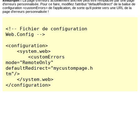
Remarques :
La page d'erreurs actuellement affichée peut être remplacée par une page
d'erreurs personnalisée. Pour ce faire, modifiez l'attribut "defaultRedirect" de la balise de
configuration <customErrors> de l'application, de sorte qu'il pointe vers une URL de la
page d'erreurs personnalisée !
<!-- Fichier de configuration 
Web.Config -->

<configuration>

    <system.web>

        <customErrors 
mode="RemoteOnly" 
defaultRedirect="mycustompage.h
tm"/>

    </system.web>

</configuration>