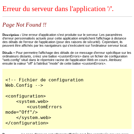
Erreur du serveur dans l'application '/'.
Page Not Found !!
Description :
Une erreur d'application s'est produite sur le serveur. Les paramètres
d'erreur personnalisés actuels pour cette application empêchent l'affichage à distance
des détails de l'erreur de l'application (pour des raisons de sécurité). Cependant, ils
peuvent être affichés par les navigateurs qui s'exécutent sur l'ordinateur serveur local.
Détails =
Pour permettre l'affichage des détails de ce message d'erreur spécifique sur les
ordinateurs distants, créez une balise <customErrors> dans un fichier de configuration
"web.config" situé dans le répertoire racine de l'application Web en cours. Attribuez
ensuite la valeur "off" à l'attribut "mode" de cette balise <customErrors>.
<!-- Fichier de configuration 
Web.Config -->

<configuration>

    <system.web>

        <customErrors 
mode="Off"/>

    </system.web>

</configuration>