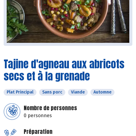
Tajine d'agneau aux abricots
secs et à la grenade
Plat Principal
Sans porc
Viande
Automne
Nombre de personnes
0 personnes
Préparation