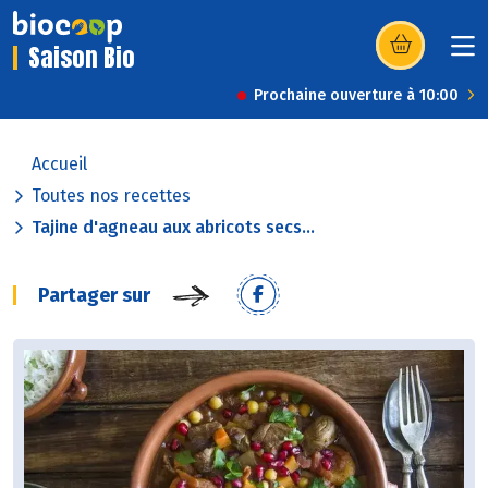
Saison Bio
(s’ouvre dans u
Prochaine ouverture à 10:00
Accueil
Toutes nos recettes
Tajine d'agneau aux abricots secs...
Partager sur