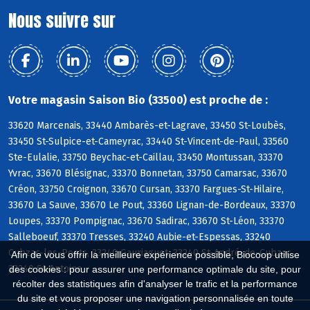
Nous suivre sur
Votre magasin Saison Bio (33500) est proche de :
33620 Marcenais, 33440 Ambarès-et-Lagrave, 33450 St-Loubès,
33450 St-Sulpice-et-Cameyrac, 33440 St-Vincent-de-Paul, 33560
Ste-Eulalie, 33750 Beychac-et-Caillau, 33450 Montussan, 33370
Yvrac, 33670 Blésignac, 33370 Bonnetan, 33750 Camarsac, 33670
Créon, 33750 Croignon, 33670 Cursan, 33370 Fargues-St-Hilaire,
33670 La Sauve, 33670 Le Pout, 33360 Lignan-de-Bordeaux, 33370
Loupes, 33370 Pompignac, 33670 Sadirac, 33670 St-Léon, 33370
Salleboeuf, 33370 Tresses, 33240 Aubie-et-Espessas, 33240
Cubzac-les-Ponts, 33240 Gauriaguet, 33240 St-André-de-Cubzac,
Afin de vous offrir la meilleure expérience possible, Biocoop utilise
33240 St-Antoine
des cookies : pour assurer une performance optimale du site, pour
récolter des statistiques afin d'analyser le trafic et la performance
du site et vous proposer une navigation personnalisée en toute