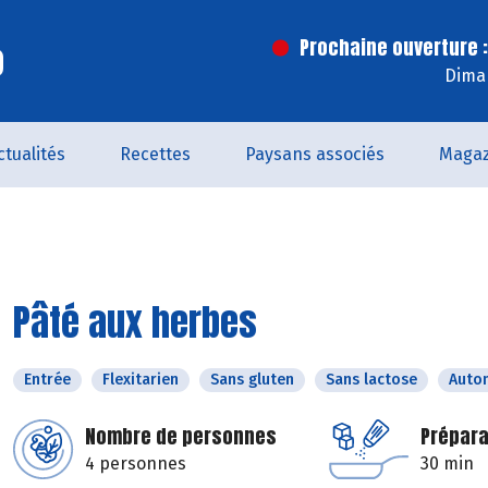
o
Prochaine ouverture :
Dima
ctualités
Recettes
Paysans associés
Magaz
Pâté aux herbes
Entrée
Flexitarien
Sans gluten
Sans lactose
Auto
Nombre de personnes
Prépara
4 personnes
30 min