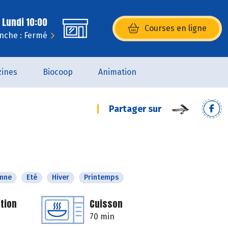
 Lundi 10:00
Courses en ligne
(s’ouvre dans une nouvelle fenêtr
nche : Fermé
ines
Biocoop
Animation
Partager sur
mne
Eté
Hiver
Printemps
tion
Cuisson
70 min