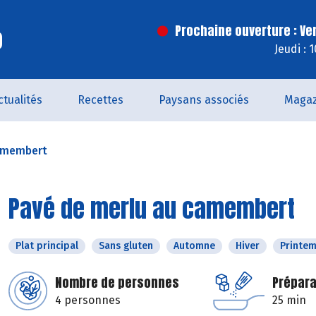
o
Prochaine ouverture : Ve
Jeudi : 
ctualités
Recettes
Paysans associés
Magaz
camembert
Pavé de merlu au camembert
Plat principal
Sans gluten
Automne
Hiver
Printe
Nombre de personnes
Prépara
4 personnes
25 min