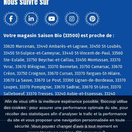
Nous suivre sur
Votre magasin Saison Bio (33500) est proche de :
33620 Marcenais, 33440 Ambarès-et-Lagrave, 33450 St-Loubès,
33450 St-Sulpice-et-Cameyrac, 33440 St-Vincent-de-Paul, 33560
Ste-Eulalie, 33750 Beychac-et-Caillau, 33450 Montussan, 33370
Yvrac, 33670 Blésignac, 33370 Bonnetan, 33750 Camarsac, 33670
Créon, 33750 Croignon, 33670 Cursan, 33370 Fargues-St-Hilaire,
33670 La Sauve, 33670 Le Pout, 33360 Lignan-de-Bordeaux, 33370
Loupes, 33370 Pompignac, 33670 Sadirac, 33670 St-Léon, 33370
Salleboeuf, 33370 Tresses, 33240 Aubie-et-Espessas, 33240
Cubzac-les-Ponts, 33240 Gauriaguet, 33240 St-André-de-Cubzac,
Afin de vous offrir la meilleure expérience possible, Biocoop utilise
33240 St-Antoine
des cookies : pour assurer une performance optimale du site, pour
récolter des statistiques afin d'analyser le trafic et la performance
du site et vous proposer une navigation personnalisée en toute
sécurité. Vous pouvez changer d'avis à tout moment en
Biocoop.fr
Le réseau Biocoop