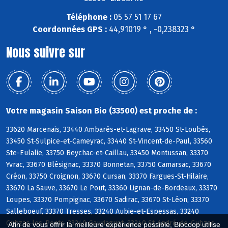
Téléphone :
05 57 51 17 67
Coordonnées GPS :
44,91019 ° , -0,238323 °
Nous suivre sur
Votre magasin Saison Bio (33500) est proche de :
33620 Marcenais, 33440 Ambarès-et-Lagrave, 33450 St-Loubès,
33450 St-Sulpice-et-Cameyrac, 33440 St-Vincent-de-Paul, 33560
Ste-Eulalie, 33750 Beychac-et-Caillau, 33450 Montussan, 33370
Yvrac, 33670 Blésignac, 33370 Bonnetan, 33750 Camarsac, 33670
Créon, 33750 Croignon, 33670 Cursan, 33370 Fargues-St-Hilaire,
33670 La Sauve, 33670 Le Pout, 33360 Lignan-de-Bordeaux, 33370
Loupes, 33370 Pompignac, 33670 Sadirac, 33670 St-Léon, 33370
Salleboeuf, 33370 Tresses, 33240 Aubie-et-Espessas, 33240
Cubzac-les-Ponts, 33240 Gauriaguet, 33240 St-André-de-Cubzac,
Afin de vous offrir la meilleure expérience possible, Biocoop utilise