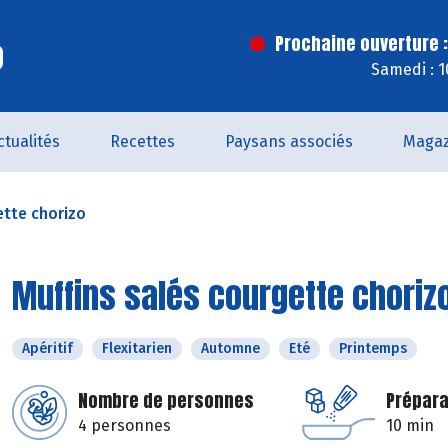
o
Prochaine ouverture :
Samedi : 
ctualités
Recettes
Paysans associés
Magaz
ette chorizo
Muffins salés courgette choriz
Apéritif
Flexitarien
Automne
Eté
Printemps
Nombre de personnes
Prépara
4 personnes
10 min