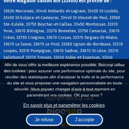
Votre magasin Saison Bio (33500) est proche de :
33620 Marcenais, 33440 Ambarès-et-Lagrave, 33450 St-Loubès,
33450 St-Sulpice-et-Cameyrac, 33440 St-Vincent-de-Paul, 33560
Ste-Eulalie, 33750 Beychac-et-Caillau, 33450 Montussan, 33370
Yvrac, 33670 Blésignac, 33370 Bonnetan, 33750 Camarsac, 33670
Créon, 33750 Croignon, 33670 Cursan, 33370 Fargues-St-Hilaire,
33670 La Sauve, 33670 Le Pout, 33360 Lignan-de-Bordeaux, 33370
Loupes, 33370 Pompignac, 33670 Sadirac, 33670 St-Léon, 33370
Salleboeuf, 33370 Tresses, 33240 Aubie-et-Espessas, 33240
Cubzac-les-Ponts, 33240 Gauriaguet, 33240 St-André-de-Cubzac,
Afin de vous offrir la meilleure expérience possible, Biocoop utilise
33240 St-Antoine
des cookies : pour assurer une performance optimale du site, pour
récolter des statistiques afin d'analyser le trafic et la performance
du site et vous proposer une navigation personnalisée en toute
sécurité. Vous pouvez changer d'avis à tout moment en
Biocoop.fr
Le réseau Biocoop
paramétrant vos cookies. OK pour vous ?
Copyright Biocoop 2026
En savoir plus et paramétrer les cookies
Je refuse
J'accepte
Réalisé par