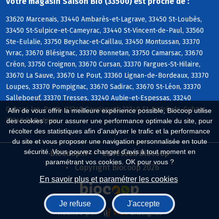
Votre magasin Saison Bio (33500) est proche de :
33620 Marcenais, 33440 Ambarès-et-Lagrave, 33450 St-Loubès,
33450 St-Sulpice-et-Cameyrac, 33440 St-Vincent-de-Paul, 33560
Ste-Eulalie, 33750 Beychac-et-Caillau, 33450 Montussan, 33370
Yvrac, 33670 Blésignac, 33370 Bonnetan, 33750 Camarsac, 33670
Créon, 33750 Croignon, 33670 Cursan, 33370 Fargues-St-Hilaire,
33670 La Sauve, 33670 Le Pout, 33360 Lignan-de-Bordeaux, 33370
Loupes, 33370 Pompignac, 33670 Sadirac, 33670 St-Léon, 33370
Salleboeuf, 33370 Tresses, 33240 Aubie-et-Espessas, 33240
Cubzac-les-Ponts, 33240 Gauriaguet, 33240 St-André-de-Cubzac,
Afin de vous offrir la meilleure expérience possible, Biocoop utilise
33240 St-Antoine
des cookies : pour assurer une performance optimale du site, pour
récolter des statistiques afin d'analyser le trafic et la performance
du site et vous proposer une navigation personnalisée en toute
sécurité. Vous pouvez changer d'avis à tout moment en
Biocoop.fr
Le réseau Biocoop
paramétrant vos cookies. OK pour vous ?
Copyright Biocoop 2026
En savoir plus et paramétrer les cookies
Je refuse
J'accepte
Réalisé par