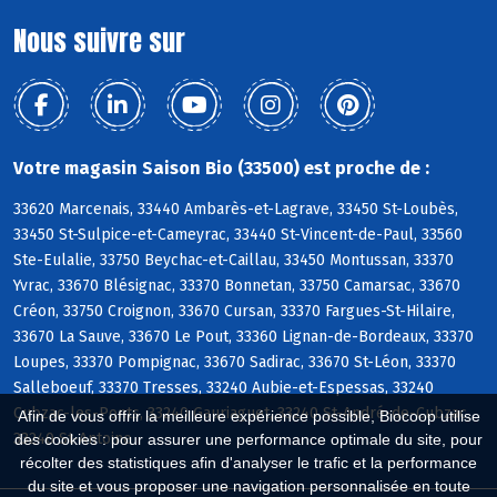
Nous suivre sur
Votre magasin Saison Bio (33500) est proche de :
33620 Marcenais, 33440 Ambarès-et-Lagrave, 33450 St-Loubès,
33450 St-Sulpice-et-Cameyrac, 33440 St-Vincent-de-Paul, 33560
Ste-Eulalie, 33750 Beychac-et-Caillau, 33450 Montussan, 33370
Yvrac, 33670 Blésignac, 33370 Bonnetan, 33750 Camarsac, 33670
Créon, 33750 Croignon, 33670 Cursan, 33370 Fargues-St-Hilaire,
33670 La Sauve, 33670 Le Pout, 33360 Lignan-de-Bordeaux, 33370
Loupes, 33370 Pompignac, 33670 Sadirac, 33670 St-Léon, 33370
Salleboeuf, 33370 Tresses, 33240 Aubie-et-Espessas, 33240
Cubzac-les-Ponts, 33240 Gauriaguet, 33240 St-André-de-Cubzac,
Afin de vous offrir la meilleure expérience possible, Biocoop utilise
33240 St-Antoine
des cookies : pour assurer une performance optimale du site, pour
récolter des statistiques afin d'analyser le trafic et la performance
du site et vous proposer une navigation personnalisée en toute