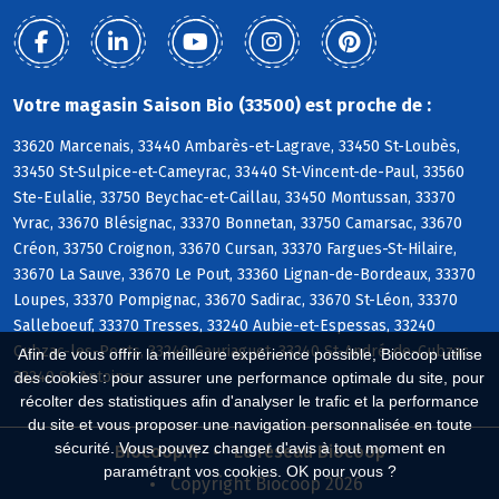
Votre magasin Saison Bio (33500) est proche de :
33620 Marcenais, 33440 Ambarès-et-Lagrave, 33450 St-Loubès,
33450 St-Sulpice-et-Cameyrac, 33440 St-Vincent-de-Paul, 33560
Ste-Eulalie, 33750 Beychac-et-Caillau, 33450 Montussan, 33370
Yvrac, 33670 Blésignac, 33370 Bonnetan, 33750 Camarsac, 33670
Créon, 33750 Croignon, 33670 Cursan, 33370 Fargues-St-Hilaire,
33670 La Sauve, 33670 Le Pout, 33360 Lignan-de-Bordeaux, 33370
Loupes, 33370 Pompignac, 33670 Sadirac, 33670 St-Léon, 33370
Salleboeuf, 33370 Tresses, 33240 Aubie-et-Espessas, 33240
Cubzac-les-Ponts, 33240 Gauriaguet, 33240 St-André-de-Cubzac,
Afin de vous offrir la meilleure expérience possible, Biocoop utilise
33240 St-Antoine
des cookies : pour assurer une performance optimale du site, pour
récolter des statistiques afin d'analyser le trafic et la performance
du site et vous proposer une navigation personnalisée en toute
sécurité. Vous pouvez changer d'avis à tout moment en
Biocoop.fr
Le réseau Biocoop
paramétrant vos cookies. OK pour vous ?
Copyright Biocoop 2026