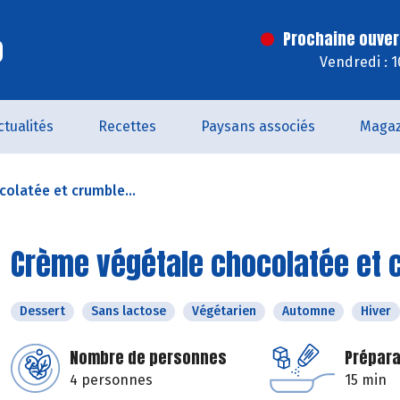
o
Prochaine ouver
Vendredi : 
ctualités
Recettes
Paysans associés
Magaz
olatée et crumble...
Crème végétale chocolatée et c
Dessert
Sans lactose
Végétarien
Automne
Hiver
Nombre de personnes
Prépara
4 personnes
15 min