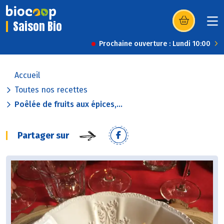
Saison Bio
(s’ouvre dans u
Prochaine ouverture : Lundi 10:00
Accueil
Toutes nos recettes
Poêlée de fruits aux épices,...
Partager sur