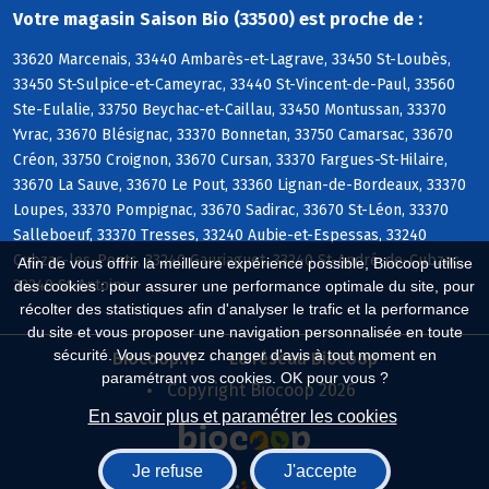
Votre magasin Saison Bio (33500) est proche de :
33620 Marcenais, 33440 Ambarès-et-Lagrave, 33450 St-Loubès,
33450 St-Sulpice-et-Cameyrac, 33440 St-Vincent-de-Paul, 33560
Ste-Eulalie, 33750 Beychac-et-Caillau, 33450 Montussan, 33370
Yvrac, 33670 Blésignac, 33370 Bonnetan, 33750 Camarsac, 33670
Créon, 33750 Croignon, 33670 Cursan, 33370 Fargues-St-Hilaire,
33670 La Sauve, 33670 Le Pout, 33360 Lignan-de-Bordeaux, 33370
Loupes, 33370 Pompignac, 33670 Sadirac, 33670 St-Léon, 33370
Salleboeuf, 33370 Tresses, 33240 Aubie-et-Espessas, 33240
Cubzac-les-Ponts, 33240 Gauriaguet, 33240 St-André-de-Cubzac,
Afin de vous offrir la meilleure expérience possible, Biocoop utilise
33240 St-Antoine
des cookies : pour assurer une performance optimale du site, pour
récolter des statistiques afin d'analyser le trafic et la performance
du site et vous proposer une navigation personnalisée en toute
sécurité. Vous pouvez changer d'avis à tout moment en
Biocoop.fr
Le réseau Biocoop
paramétrant vos cookies. OK pour vous ?
Copyright Biocoop 2026
En savoir plus et paramétrer les cookies
Je refuse
J'accepte