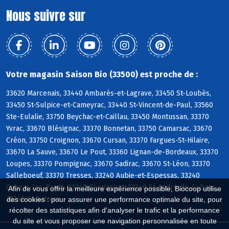
Nous suivre sur
Votre magasin Saison Bio (33500) est proche de :
33620 Marcenais, 33440 Ambarès-et-Lagrave, 33450 St-Loubès,
33450 St-Sulpice-et-Cameyrac, 33440 St-Vincent-de-Paul, 33560
Ste-Eulalie, 33750 Beychac-et-Caillau, 33450 Montussan, 33370
Yvrac, 33670 Blésignac, 33370 Bonnetan, 33750 Camarsac, 33670
Créon, 33750 Croignon, 33670 Cursan, 33370 Fargues-St-Hilaire,
33670 La Sauve, 33670 Le Pout, 33360 Lignan-de-Bordeaux, 33370
Loupes, 33370 Pompignac, 33670 Sadirac, 33670 St-Léon, 33370
Salleboeuf, 33370 Tresses, 33240 Aubie-et-Espessas, 33240
Cubzac-les-Ponts, 33240 Gauriaguet, 33240 St-André-de-Cubzac,
Afin de vous offrir la meilleure expérience possible, Biocoop utilise
33240 St-Antoine
des cookies : pour assurer une performance optimale du site, pour
récolter des statistiques afin d'analyser le trafic et la performance
du site et vous proposer une navigation personnalisée en toute