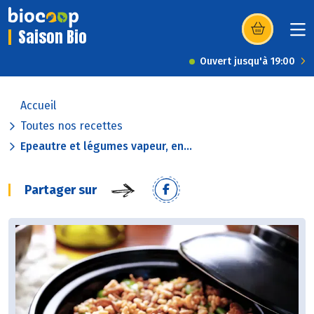
Saison Bio
(s’ouvre dans u
Ouvert jusqu'à 19:00
Accueil
Toutes nos recettes
Epeautre et légumes vapeur, en...
Partager sur