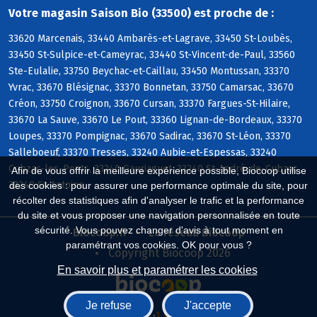
Votre magasin Saison Bio (33500) est proche de :
33620 Marcenais, 33440 Ambarès-et-Lagrave, 33450 St-Loubès,
33450 St-Sulpice-et-Cameyrac, 33440 St-Vincent-de-Paul, 33560
Ste-Eulalie, 33750 Beychac-et-Caillau, 33450 Montussan, 33370
Yvrac, 33670 Blésignac, 33370 Bonnetan, 33750 Camarsac, 33670
Créon, 33750 Croignon, 33670 Cursan, 33370 Fargues-St-Hilaire,
33670 La Sauve, 33670 Le Pout, 33360 Lignan-de-Bordeaux, 33370
Loupes, 33370 Pompignac, 33670 Sadirac, 33670 St-Léon, 33370
Salleboeuf, 33370 Tresses, 33240 Aubie-et-Espessas, 33240
Cubzac-les-Ponts, 33240 Gauriaguet, 33240 St-André-de-Cubzac,
Afin de vous offrir la meilleure expérience possible, Biocoop utilise
33240 St-Antoine
des cookies : pour assurer une performance optimale du site, pour
récolter des statistiques afin d'analyser le trafic et la performance
du site et vous proposer une navigation personnalisée en toute
sécurité. Vous pouvez changer d'avis à tout moment en
Biocoop.fr
Le réseau Biocoop
paramétrant vos cookies. OK pour vous ?
Copyright Biocoop 2026
En savoir plus et paramétrer les cookies
Je refuse
J'accepte