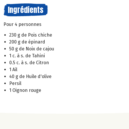
Ingrédients
Pour 4 personnes
230 g de Pois chiche
200 g de épinard
50 g de Noix de cajou
1 c. à s. de Tahini
0.5 c. à s. de Citron
1 Ail
40 g de Huile d'olive
Persil
1 Oignon rouge