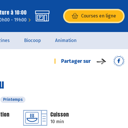
ture à 10:00
Courses en ligne
(s’ouvre dans une nouvelle fenêtr
10h00 - 19h00
ines
Biocoop
Animation
Partager sur
u
Printemps
tion
Cuisson
10 min