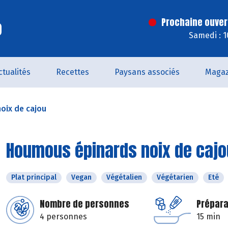
o
Prochaine ouver
Samedi : 
ctualités
Recettes
Paysans associés
Magaz
oix de cajou
Houmous épinards noix de cajo
Plat principal
Vegan
Végétalien
Végétarien
Eté
Nombre de personnes
Prépara
4 personnes
15 min