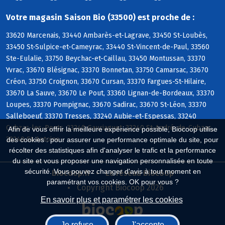
Votre magasin Saison Bio (33500) est proche de :
33620 Marcenais, 33440 Ambarès-et-Lagrave, 33450 St-Loubès,
33450 St-Sulpice-et-Cameyrac, 33440 St-Vincent-de-Paul, 33560
Ste-Eulalie, 33750 Beychac-et-Caillau, 33450 Montussan, 33370
Yvrac, 33670 Blésignac, 33370 Bonnetan, 33750 Camarsac, 33670
Créon, 33750 Croignon, 33670 Cursan, 33370 Fargues-St-Hilaire,
33670 La Sauve, 33670 Le Pout, 33360 Lignan-de-Bordeaux, 33370
Loupes, 33370 Pompignac, 33670 Sadirac, 33670 St-Léon, 33370
Salleboeuf, 33370 Tresses, 33240 Aubie-et-Espessas, 33240
Cubzac-les-Ponts, 33240 Gauriaguet, 33240 St-André-de-Cubzac,
Afin de vous offrir la meilleure expérience possible, Biocoop utilise
33240 St-Antoine
des cookies : pour assurer une performance optimale du site, pour
récolter des statistiques afin d'analyser le trafic et la performance
du site et vous proposer une navigation personnalisée en toute
sécurité. Vous pouvez changer d'avis à tout moment en
Biocoop.fr
Le réseau Biocoop
paramétrant vos cookies. OK pour vous ?
Copyright Biocoop 2026
En savoir plus et paramétrer les cookies
Je refuse
J'accepte