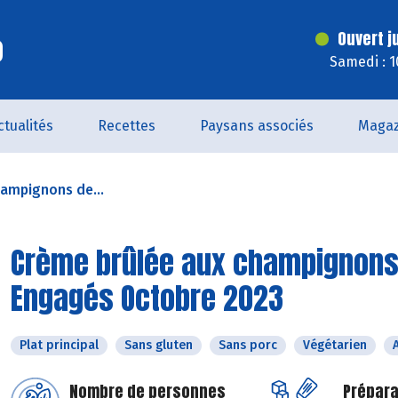
o
Ouvert j
Samedi : 
ctualités
Recettes
Paysans associés
Magaz
ampignons de...
Crème brûlée aux champignons d
Engagés Octobre 2023
Plat principal
Sans gluten
Sans porc
Végétarien
Nombre de personnes
Prépara