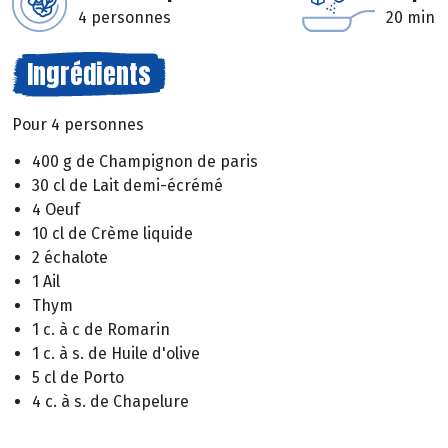
4 personnes
20 min
Ingrédients
Pour 4 personnes
400 g de Champignon de paris
30 cl de Lait demi-écrémé
4 Oeuf
10 cl de Crème liquide
2 échalote
1 Ail
Thym
1 c. à c de Romarin
1 c. à s. de Huile d'olive
5 cl de Porto
4 c. à s. de Chapelure