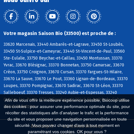
Votre magasin Saison Bio (33500) est proche de :
33620 Marcenais, 33440 Ambarès-et-Lagrave, 33450 St-Loubès,
33450 St-Sulpice-et-Cameyrac, 33440 St-Vincent-de-Paul, 33560
Ste-Eulalie, 33750 Beychac-et-Caillau, 33450 Montussan, 33370
Yvrac, 33670 Blésignac, 33370 Bonnetan, 33750 Camarsac, 33670
Créon, 33750 Croignon, 33670 Cursan, 33370 Fargues-St-Hilaire,
33670 La Sauve, 33670 Le Pout, 33360 Lignan-de-Bordeaux, 33370
Loupes, 33370 Pompignac, 33670 Sadirac, 33670 St-Léon, 33370
Salleboeuf, 33370 Tresses, 33240 Aubie-et-Espessas, 33240
Cubzac-les-Ponts, 33240 Gauriaguet, 33240 St-André-de-Cubzac,
Afin de vous offrir la meilleure expérience possible, Biocoop utilise
33240 St-Antoine
des cookies : pour assurer une performance optimale du site, pour
récolter des statistiques afin d'analyser le trafic et la performance
du site et vous proposer une navigation personnalisée en toute
sécurité. Vous pouvez changer d'avis à tout moment en
Biocoop.fr
Le réseau Biocoop
paramétrant vos cookies. OK pour vous ?