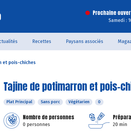
o
Prochaine ouver
Samedi : 
ctualités
Recettes
Paysans associés
Magaz
n et pois-chiches
Tajine de potimarron et pois-c
Plat Principal
Sans porc
Végétarien
0
Nombre de personnes
Prépara
0 personnes
20 min