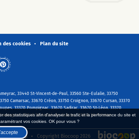
n des cookies
Plan du site
meyrac, 33440 St-Vincent-de-Paul, 33560 Ste-Eulalie, 33750
33750 Camarsac, 33670 Créon, 33750 Croignon, 33670 Cursan, 33370
Loupes, 33370 Pompignac, 33670 Sadirac, 33670 St-Léon, 33370
Gauriaguet, 33240 St-André-de-Cubzac, 33240 St-Antoine
 des statistiques afin d'analyser le trafic et la performance du site et
paramétrant vos cookies. OK pour vous ?
'accepte
seau Biocoop
Copyright Biocoop 2026