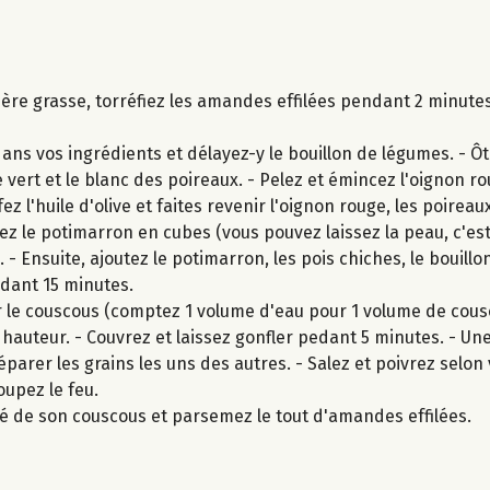
ère grasse, torréfiez les amandes effilées pendant 2 minutes
dans vos ingrédients et délayez-y le bouillon de légumes. - Ô
 vert et le blanc des poireaux. - Pelez et émincez l'oignon ro
l'huile d'olive et faites revenir l'oignon rouge, les poireaux
z le potimarron en cubes (vous pouvez laissez la peau, c'est bi
 - Ensuite, ajoutez le potimarron, les pois chiches, le bouill
ndant 15 minutes.
r le couscous (comptez 1 volume d'eau pour 1 volume de cous
à hauteur. - Couvrez et laissez gonfler pedant 5 minutes. - Une
parer les grains les uns des autres. - Salez et poivrez selon 
oupez le feu.
 de son couscous et parsemez le tout d'amandes effilées.