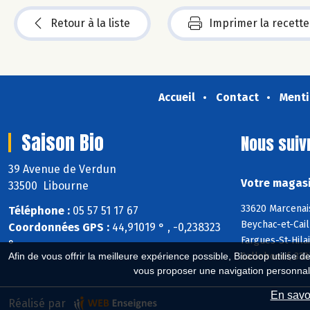
Retour à la liste
Imprimer la recette
Accueil
Contact
Menti
Saison Bio
Nous suiv
39 Avenue de Verdun
Votre magasi
33500 Libourne
33620 Marcenais
Téléphone :
05 57 51 17 67
Beychac-et-Cail
Coordonnées GPS :
44,91019 ° , -0,238323
Fargues-St-Hila
°
Salleboeuf, 333
Afin de vous offrir la meilleure expérience possible, Biocoop utilise d
vous proposer une navigation personnal
En savoi
Réalisé par