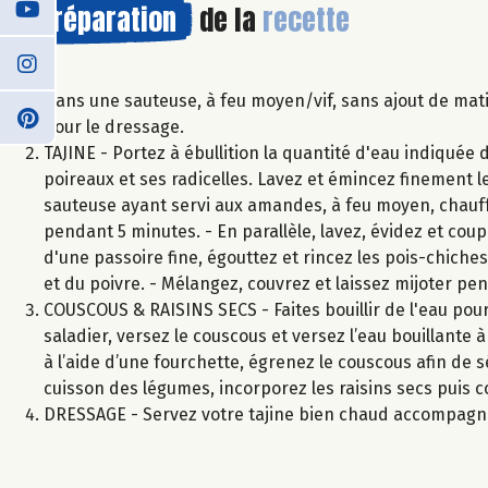
Préparation
de la
recette
Dans une sauteuse, à feu moyen/vif, sans ajout de mati
pour le dressage.
TAJINE - Portez à ébullition la quantité d'eau indiquée 
poireaux et ses radicelles. Lavez et émincez finement le
sauteuse ayant servi aux amandes, à feu moyen, chauffez 
pendant 5 minutes. - En parallèle, lavez, évidez et coupe
d'une passoire fine, égouttez et rincez les pois-chiches.
et du poivre. - Mélangez, couvrez et laissez mijoter pe
COUSCOUS & RAISINS SECS - Faites bouillir de l'eau pou
saladier, versez le couscous et versez l’eau bouillante 
à l’aide d’une fourchette, égrenez le couscous afin de sé
cuisson des légumes, incorporez les raisins secs puis c
DRESSAGE - Servez votre tajine bien chaud accompagné