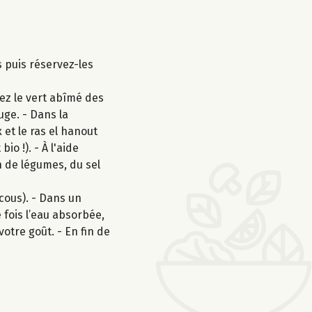
 puis réservez-les
tez le vert abîmé des
uge. - Dans la
 et le ras el hanout
o !). - À l'aide
on de légumes, du sel
cous). - Dans un
 fois l’eau absorbée,
votre goût. - En fin de