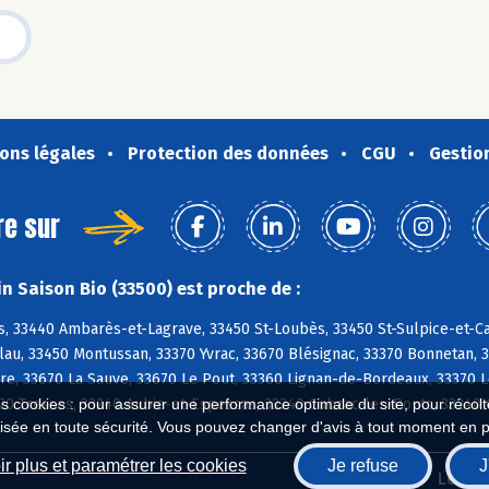
ons légales
Protection des données
CGU
Gestio
re sur
n Saison Bio (33500) est proche de :
, 33440 Ambarès-et-Lagrave, 33450 St-Loubès, 33450 St-Sulpice-et-Ca
lau, 33450 Montussan, 33370 Yvrac, 33670 Blésignac, 33370 Bonnetan, 
ire, 33670 La Sauve, 33670 Le Pout, 33360 Lignan-de-Bordeaux, 33370 
70 Tresses, 33240 Aubie-et-Espessas, 33240 Cubzac-les-Ponts, 33240 
es cookies : pour assurer une performance optimale du site, pour récolter
isée en toute sécurité. Vous pouvez changer d'avis à tout moment en 
r plus et paramétrer les cookies
Je refuse
J
Biocoop.fr
Le ré