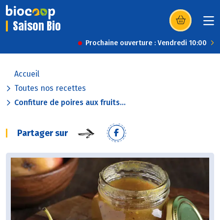
Saison Bio
(s’ouvre dans u
Prochaine ouverture : Vendredi 10:00
Accueil
Toutes nos recettes
Confiture de poires aux fruits...
Partager sur