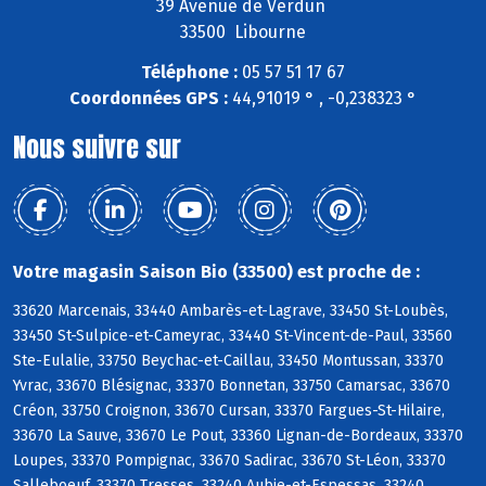
39 Avenue de Verdun
33500 Libourne
Téléphone :
05 57 51 17 67
Coordonnées GPS :
44,91019 ° , -0,238323 °
Nous suivre sur
Votre magasin Saison Bio (33500) est proche de :
33620 Marcenais, 33440 Ambarès-et-Lagrave, 33450 St-Loubès,
33450 St-Sulpice-et-Cameyrac, 33440 St-Vincent-de-Paul, 33560
Ste-Eulalie, 33750 Beychac-et-Caillau, 33450 Montussan, 33370
Yvrac, 33670 Blésignac, 33370 Bonnetan, 33750 Camarsac, 33670
Créon, 33750 Croignon, 33670 Cursan, 33370 Fargues-St-Hilaire,
33670 La Sauve, 33670 Le Pout, 33360 Lignan-de-Bordeaux, 33370
Loupes, 33370 Pompignac, 33670 Sadirac, 33670 St-Léon, 33370
Salleboeuf, 33370 Tresses, 33240 Aubie-et-Espessas, 33240